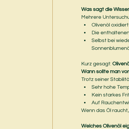
Was sagt die Wisse
Mehrere Untersuchu
Olivenöl oxidier
Die enthaltenen
Selbst bei wieder
Sonnenblumenö
Kurz gesagt: 
Olivenö
Wann sollte man vors
Trotz seiner Stabilit
Sehr hohe Tempe
Kein starkes Fri
Auf Rauchentwic
Wenn das Öl raucht, 
Welches Olivenöl ei