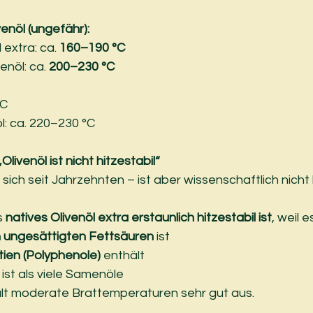
enöl (ungefähr):
 extra: ca. 
160–190 °C
enöl: ca. 
200–230 °C
°C
: ca. 220–230 °C
livenöl ist nicht hitzestabil“
 sich seit Jahrzehnten – ist aber wissenschaftlich nicht 
 
natives Olivenöl extra erstaunlich hitzestabil ist
, weil e
h ungesättigten Fettsäuren
 ist
tien (Polyphenole)
 enthält
r ist als viele Samenöle
lt moderate Brattemperaturen sehr gut aus.