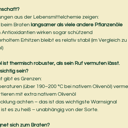
nschaft?
ngen aus der Lebensmittelchemie zeigen:
t beim Braten 
langsamer als viele andere Pflanzenöle
 Antioxidantien wirken sogar schützend
holtem Erhitzen bleibt es relativ stabil (im Vergleich zu z
l)
l ist thermisch robuster, als sein Ruf vermuten lässt.
ichtig sein?
ät gibt es Grenzen:
raturen (über 190–200 °C bei nativem Olivenöl) verm
ttieren mit extra nativem Olivenöl
klung achten – das ist das wichtigste Warnsignal
ist es zu heiß – unabhängig von der Sorte.
gnet sich zum Braten?