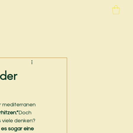
oder
r mediterranen 
hitzen.“
Doch 
s viele denken?
t es sogar eine 