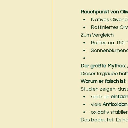
Rauchpunkt von Oliv
Natives Olivenöl
Raffiniertes Oliv
Zum Vergleich:
Butter: ca. 150 
Sonnenblumenöl
Der größte Mythos: „O
Dieser Irrglaube hält
Warum er falsch ist:
Studien zeigen, dass
reich an 
einfac
viele 
Antioxidan
oxidativ stabile
Das bedeutet: Es hä